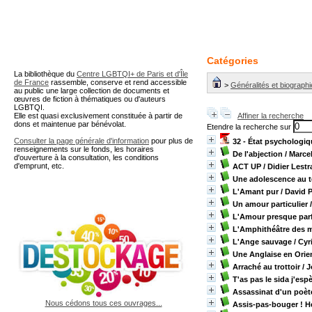
A partir de cette page vous 
Catégories
La bibliothèque du
Centre LGBTQI+ de Paris et d'Île
de France
rassemble, conserve et rend accessible
>
Généralités et biograph
au public une large collection de documents et
œuvres de fiction à thématiques ou d'auteurs
LGBTQI.
Elle est quasi exclusivement constituée à partir de
Affiner la recherche
dons et maintenue par bénévolat.
Etendre la recherche sur
Consulter la page générale d'information
pour plus de
32 - État psychologiqu
renseignements sur le fonds, les horaires
De l'abjection
/ Marce
d'ouverture à la consultation, les conditions
d'emprunt, etc.
ACT UP
/ Didier Lest
Une adolescence au 
L'Amant pur
/ David 
Un amour particulier
/
L'Amour presque parf
L'Amphithéâtre des 
L'Ange sauvage
/ Cyr
Une Anglaise en Orie
Arraché au trottoir
/ J
T'as pas le sida j'esp
Assassinat d'un poèt
Nous cédons tous ces ouvrages...
Assis-pas-bouger ! He