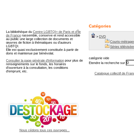
A partir de cette page vous 
Catégories
La bibliothèque du
Centre LGBTQI+ de Paris et d'Île
de France
rassemble, conserve et rend accessible
>
DVD
au public une large collection de documents et
Courts-métrage
œuvres de fiction à thématiques ou d'auteurs
LGBTQI.
Séries télévisée
Elle est quasi exclusivement constituée à partir de
dons et maintenue par bénévolat.
catégorie vide
Consulter la page générale d'information
pour plus de
Etendre la recherche sur
renseignements sur le fonds, les horaires
d'ouverture à la consultation, les conditions
d'emprunt, etc.
Catalogue collectif de Fran
Nous cédons tous ces ouvrages...