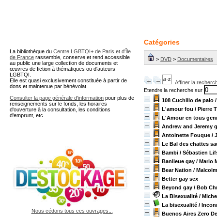
A partir de cette page vous 
Catégories
La bibliothèque du
Centre LGBTQI+ de Paris et d'Île
de France
rassemble, conserve et rend accessible
>
DVD
>
Documentaires
au public une large collection de documents et
œuvres de fiction à thématiques ou d'auteurs
LGBTQI.
Elle est quasi exclusivement constituée à partir de
Affiner la recherc
dons et maintenue par bénévolat.
Etendre la recherche sur
Consulter la page générale d'information
pour plus de
108 Cuchillo de palo
/
renseignements sur le fonds, les horaires
L'amour fou
/ Pierre 
d'ouverture à la consultation, les conditions
d'emprunt, etc.
L'Amour en tous gen
Andrew and Jeremy g
Antoinette Fouque
/ 
Le Bal des chattes s
Bambi
/ Sébastien Lif
Banlieue gay
/ Mario M
Bear Nation
/ Malcol
Better gay sex
Beyond gay
/ Bob Chr
La Bisexualité
/ Miche
La bisexualité
/ Inco
Nous cédons tous ces ouvrages...
Buenos Aires Zero D