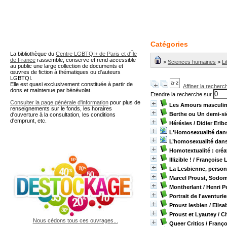
A partir de cette page vous 
Catégories
La bibliothèque du
Centre LGBTQI+ de Paris et d'Île
de France
rassemble, conserve et rend accessible
>
Sciences humaines
>
Li
au public une large collection de documents et
œuvres de fiction à thématiques ou d'auteurs
LGBTQI.
Elle est quasi exclusivement constituée à partir de
Affiner la recherc
dons et maintenue par bénévolat.
Etendre la recherche sur
Consulter la page générale d'information
pour plus de
Les Amours masculi
renseignements sur le fonds, les horaires
Berthe ou Un demi-si
d'ouverture à la consultation, les conditions
d'emprunt, etc.
Hérésies
/ Didier Erib
L'Homosexualité dans 
L’homosexualité dans
Homotextualité : créa
Illizible !
/ Françoise L
La Lesbienne, perso
Marcel Proust, Sodom
Montherlant
/ Henri P
Portrait de l'aventurie
Proust lesbien
/ Elis
Proust et Lyautey
/ C
Nous cédons tous ces ouvrages...
Queer Critics
/ Franço