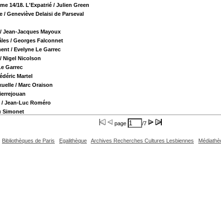
ome 14/18. L'Expatrié
/ Julien Green
e
/ Geneviève Delaisi de Parseval
/ Jean-Jacques Mayoux
âles
/ Georges Falconnet
ment
/ Evelyne Le Garrec
/ Nigel Nicolson
Le Garrec
édéric Martel
uelle
/ Marc Oraison
ierrejouan
/ Jean-Luc Roméro
u Simonet
page
/7
Bibliothèques de Paris
Egalithèque
Archives Recherches Cultures Lesbiennes
Médiathè