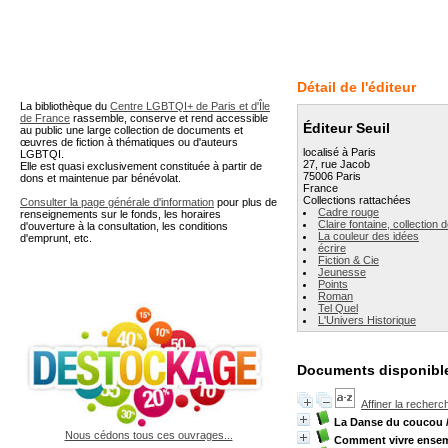
A partir de cette page vous 
Détail de l'éditeur
La bibliothèque du
Centre LGBTQI+ de Paris et d'Île
de France
rassemble, conserve et rend accessible
Éditeur Seuil
au public une large collection de documents et
œuvres de fiction à thématiques ou d'auteurs
localisé à Paris
LGBTQI.
27, rue Jacob
Elle est quasi exclusivement constituée à partir de
75006 Paris
dons et maintenue par bénévolat.
France
Collections rattachées
Consulter la page générale d'information
pour plus de
Cadre rouge
renseignements sur le fonds, les horaires
Claire fontaine, collection 
d'ouverture à la consultation, les conditions
La couleur des idées
d'emprunt, etc.
écrire
Fiction & Cie
Jeunesse
Points
Roman
Tel Quel
L'Univers Historique
Documents disponible
Affiner la recherc
La Danse du coucou
Nous cédons tous ces ouvrages...
Comment vivre ense