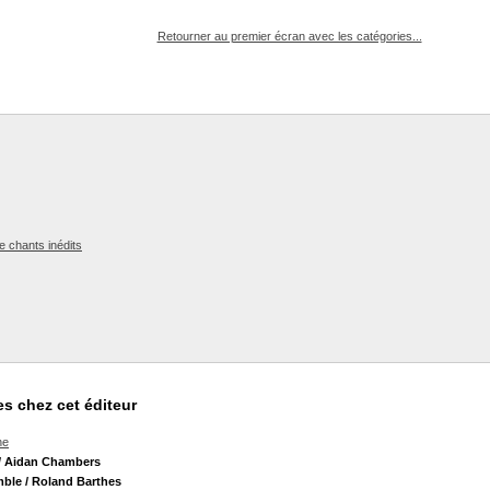
pouvez :
Retourner au premier écran avec les catégories...
de chants inédits
s chez cet éditeur
he
/ Aidan Chambers
mble
/ Roland Barthes