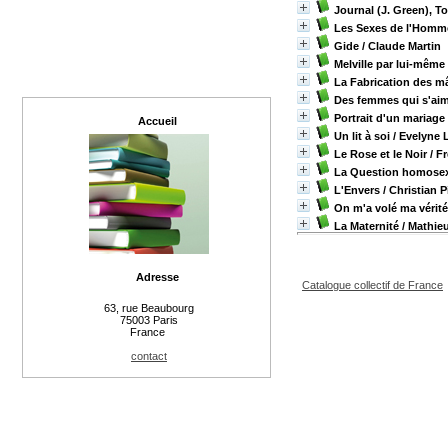
Journal (J. Green), T
Les Sexes de l'Homm
Gide
/ Claude Martin
Melville par lui-même
La Fabrication des m
Des femmes qui s'ai
Portrait d'un mariage
Accueil
Un lit à soi
/ Evelyne 
Le Rose et le Noir
/ Fr
La Question homosex
L'Envers
/ Christian P
On m'a volé ma vérité
La Maternité
/ Mathie
Adresse
Catalogue collectif de France
63, rue Beaubourg
75003 Paris
France
contact