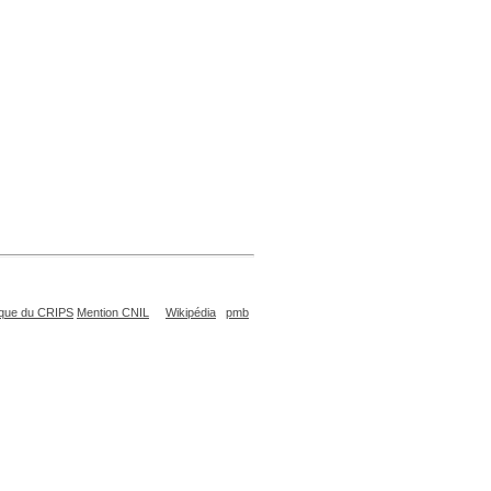
que du CRIPS
Mention CNIL
Wikipédia
pmb