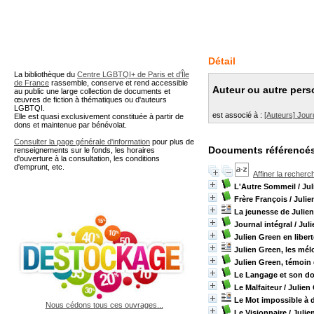
A partir de cette page vous 
Détail
La bibliothèque du
Centre LGBTQI+ de Paris et d'Île
de France
rassemble, conserve et rend accessible
Auteur ou autre pers
au public une large collection de documents et
œuvres de fiction à thématiques ou d'auteurs
LGBTQI.
est associé à :
[Auteurs] Jour
Elle est quasi exclusivement constituée à partir de
dons et maintenue par bénévolat.
Consulter la page générale d'information
pour plus de
Documents référencés
renseignements sur le fonds, les horaires
d'ouverture à la consultation, les conditions
d'emprunt, etc.
Affiner la recherc
L'Autre Sommeil
/ Ju
Frère François
/ Julie
La jeunesse de Julie
Journal intégral
/ Jul
Julien Green en libert
Julien Green, les mél
Julien Green, témoin d
Le Langage et son d
Le Malfaiteur
/ Julien
Le Mot impossible à d
Nous cédons tous ces ouvrages...
Le Visionnaire
/ Julie