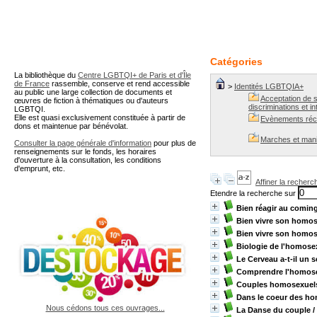
A partir de cette page vous 
Catégories
La bibliothèque du
Centre LGBTQI+ de Paris et d'Île
de France
rassemble, conserve et rend accessible
>
Identités LGBTQIA+
au public une large collection de documents et
Acceptation de so
œuvres de fiction à thématiques ou d'auteurs
discriminations et in
LGBTQI.
Elle est quasi exclusivement constituée à partir de
Evènements réc
dons et maintenue par bénévolat.
Marches et man
Consulter la page générale d'information
pour plus de
renseignements sur le fonds, les horaires
d'ouverture à la consultation, les conditions
d'emprunt, etc.
Affiner la recherc
Etendre la recherche sur
Bien réagir au comin
Bien vivre son homos
Bien vivre son homos
Biologie de l'homose
Le Cerveau a-t-il un 
Comprendre l'homose
Couples homosexuels
Dans le coeur des h
Nous cédons tous ces ouvrages...
La Danse du couple
/