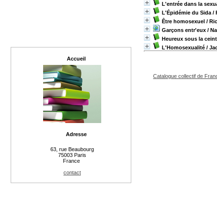
L'entrée dans la sexua
L'Épidémie du Sida
/ 
Être homosexuel
/ Ri
Garçons entr'eux
/ Na
Heureux sous la cein
L'Homosexualité
/ Ja
Accueil
Catalogue collectif de Fran
Adresse
63, rue Beaubourg
75003 Paris
France
contact