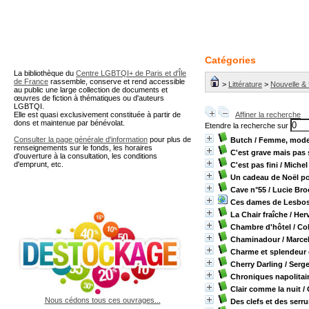
A partir de cette page vous 
Catégories
La bibliothèque du
Centre LGBTQI+ de Paris et d'Île
de France
rassemble, conserve et rend accessible
>
Littérature
>
Nouvelle &
au public une large collection de documents et
œuvres de fiction à thématiques ou d'auteurs
LGBTQI.
Elle est quasi exclusivement constituée à partir de
Affiner la recherche
dons et maintenue par bénévolat.
Etendre la recherche sur
Consulter la page générale d'information
pour plus de
Butch / Femme, mode
renseignements sur le fonds, les horaires
C'est grave mais pas 
d'ouverture à la consultation, les conditions
d'emprunt, etc.
C'est pas fini
/ Michel
Un cadeau de Noël p
Cave n°55
/ Lucie Bro
Ces dames de Lesbo
La Chair fraîche
/ Her
Chambre d'hôtel
/ Co
Chaminadour
/ Marce
Charme et splendeur d
Cherry Darling
/ Serg
Chroniques napolitai
Clair comme la nuit
/ 
Nous cédons tous ces ouvrages...
Des clefs et des serru