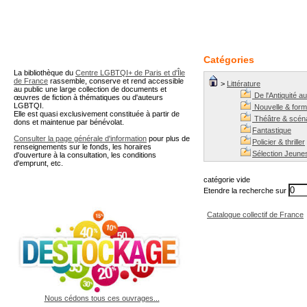
A partir de cette page vous 
Catégories
La bibliothèque du
Centre LGBTQI+ de Paris et d'Île
de France
rassemble, conserve et rend accessible
>
Littérature
au public une large collection de documents et
De l'Antiquité a
œuvres de fiction à thématiques ou d'auteurs
LGBTQI.
Nouvelle & for
Elle est quasi exclusivement constituée à partir de
Théâtre & scéna
dons et maintenue par bénévolat.
Fantastique
Consulter la page générale d'information
pour plus de
Policier & thriller
renseignements sur le fonds, les horaires
Sélection Jeune
d'ouverture à la consultation, les conditions
d'emprunt, etc.
catégorie vide
Etendre la recherche sur
Catalogue collectif de France
Nous cédons tous ces ouvrages...