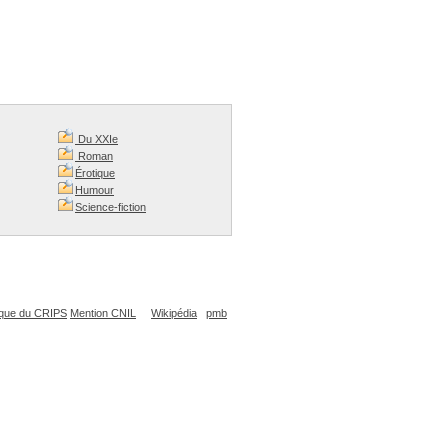
Du XXIe
Roman
Érotique
Humour
Science-fiction
que du CRIPS
Mention CNIL
Wikipédia
pmb